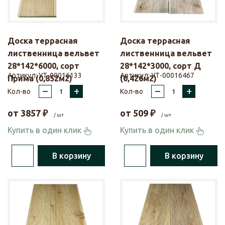
Доска террасная
Доска террасная
лиственница вельвет
лиственница вельвет
28*142*6000, сорт
28*142*3000, сорт Д
Артикул:
УТ-00016133
Артикул:
УТ-00016467
Прима (0,852м2)
(0,426м2)
–
+
–
+
Кол-во
Кол-во
от
3857
₽
от
509
₽
/ шт
/ шт
Купить в один клик
Купить в один клик
В корзину
В корзину