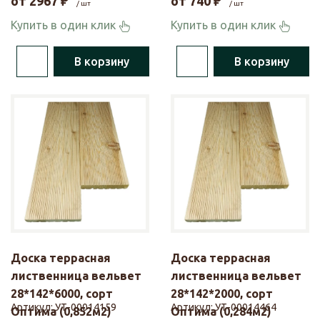
от
2967
₽
от
740
₽
/ шт
/ шт
Купить в один клик
Купить в один клик
В корзину
В корзину
Доска террасная
Доска террасная
лиственница вельвет
лиственница вельвет
28*142*6000, сорт
28*142*2000, сорт
Артикул:
УТ-00014159
Артикул:
УТ-00014464
Оптима (0,852м2)
Оптима (0,284м2)