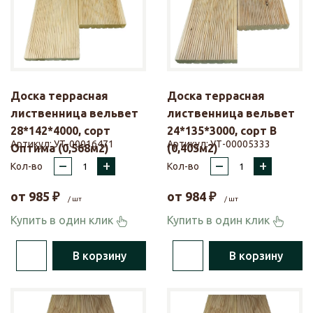
Доска террасная
Доска террасная
лиственница вельвет
лиственница вельвет
28*142*4000, сорт
24*135*3000, сорт В
Артикул:
УТ-00016471
Артикул:
УТ-00005333
Оптима (0,568м2)
(0,405м2)
–
+
–
+
Кол-во
Кол-во
от
985
₽
от
984
₽
/ шт
/ шт
Купить в один клик
Купить в один клик
В корзину
В корзину