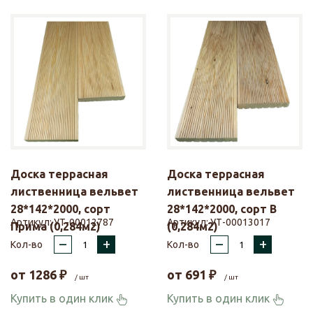
Доска террасная
Доска террасная
лиственница вельвет
лиственница вельвет
28*142*2000, сорт
28*142*2000, сорт В
Артикул:
УТ-00012787
Артикул:
УТ-00013017
Прима (0,284м2)
(0,284м2)
–
+
–
+
Кол-во
Кол-во
от
1286
₽
от
691
₽
/ шт
/ шт
Купить в один клик
Купить в один клик