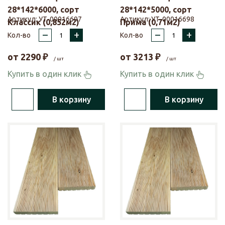
28*142*6000, сорт
28*142*5000, сорт
Артикул:
УТ-00016697
Артикул:
УТ-00016698
Классик (0,852м2)
Прима (0,71м2)
–
+
–
+
Кол-во
Кол-во
от
2290
₽
от
3213
₽
/ шт
/ шт
Купить в один клик
Купить в один клик
В корзину
В корзину