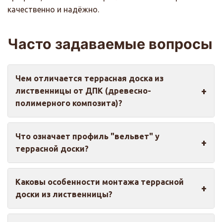
качественно и надёжно.
Часто задаваемые вопросы
Чем отличается террасная доска из
лиственницы от ДПК (древесно-
полимерного композита)?
Террасная доска из лиственницы — это
Что означает профиль "вельвет" у
натуральный материал с уникальной текстурой,
террасной доски?
содержащий природные антибактериальные
вещества, устойчивый к гниению и способный
Профиль "вельвет" — это специальная
служить десятилетиями при правильном уходе.
Каковы особенности монтажа террасной
мелкозернистая рифленая текстура лицевой
ДПК — это композитный материал, сочетающий
доски из лиственницы?
стороны доски, которая обеспечивает
древесную муку и полимеры, который не требует
противоскользящие свойства даже при
регулярной обработки защитными составами,
Монтаж террасной доски из лиственницы