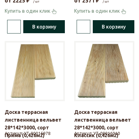
от
2225
₽
от
2571
₽
/ шт
/ шт
Купить в один клик
Купить в один клик
В корзину
В корзину
Доска террасная
Доска террасная
лиственница вельвет
лиственница вельвет
28*142*3000, сорт
28*142*3000, сорт
Артикул:
УТ-00015978
Артикул:
УТ-00016010
Прима (0,426м2)
Классик (0,426м2)