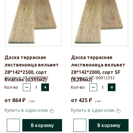
Доска террасная
Доска террасная
лиственница вельвет
лиственница вельвет
28*142*2500, сорт
28*142*2000, сорт SF
Артикул:
УТ-00008895
Артикул:
УТ-00012332
Классик (0,355м2)
(0,284м2)
–
+
–
+
Кол-во
Кол-во
от
864
₽
от
425
₽
/ шт
/ шт
Купить в один клик
Купить в один клик
В корзину
В корзину