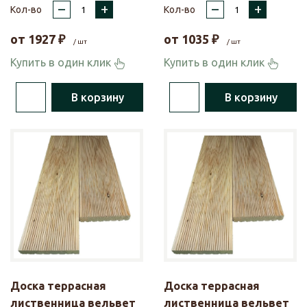
–
+
–
+
Кол-во
Кол-во
от
1927
₽
от
1035
₽
/ шт
/ шт
Купить в один клик
Купить в один клик
В корзину
В корзину
Доска террасная
Доска террасная
лиственница вельвет
лиственница вельвет