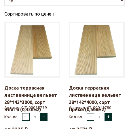
Сортировать по цене
Доска террасная
Доска террасная
лиственница вельвет
лиственница вельвет
28*142*3000, сорт
28*142*4000, сорт
Артикул:
УТ-00015779
Артикул:
УТ-00015780
Элита (0,426м2)
Прима (0,568м2)
–
+
–
+
Кол-во
Кол-во