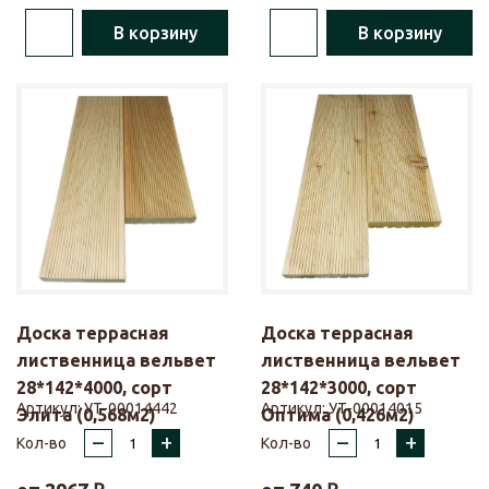
В корзину
В корзину
Доска террасная
Доска террасная
лиственница вельвет
лиственница вельвет
28*142*4000, сорт
28*142*3000, сорт
Артикул:
УТ-00014442
Артикул:
УТ-00014015
Элита (0,568м2)
Оптима (0,426м2)
–
+
–
+
Кол-во
Кол-во