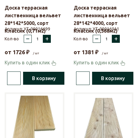
Доска террасная
Доска террасная
лиственница вельвет
лиственница вельвет
28*142*5000, сорт
28*142*4000, сорт
Артикул:
УТ-00016699
Артикул:
УТ-00016011
Классик (0,71м2)
Классик (0,568м2)
–
+
–
+
Кол-во
Кол-во
от
1726
₽
от
1381
₽
/ шт
/ шт
Купить в один клик
Купить в один клик
В корзину
В корзину