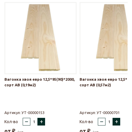
Вагонка хвоя евро 12,5*95(90)*2000,
Вагонка хвоя евро 12,5*95(
сорт АВ (0,19м2)
сорт АВ (0,57м2)
Артикул:
УТ-00000153
Артикул:
УТ-00000701
–
+
–
+
Кол-во
Кол-во
от
₽
от
₽
/ шт.
/ шт.