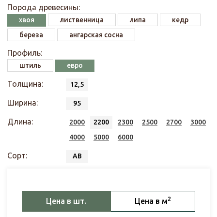
Порода древесины:
хвоя
лиственница
липа
кедр
береза
ангарская сосна
Профиль:
штиль
евро
Толщина:
12,5
Ширина:
95
Длина:
2000
2200
2300
2500
2700
3000
4000
5000
6000
Сорт:
АВ
2
Цена в шт.
Цена в м