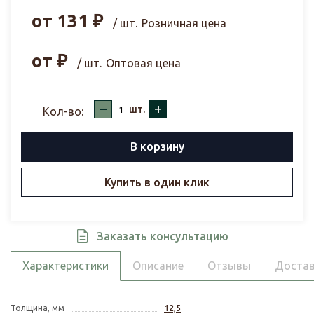
от
131
₽
/ шт.
Розничная цена
от
₽
/ шт.
Оптовая цена
–
+
шт.
Кол-во:
В корзину
Купить в один клик
Заказать консультацию
Характеристики
Описание
Отзывы
Достав
Толщина, мм
12,5