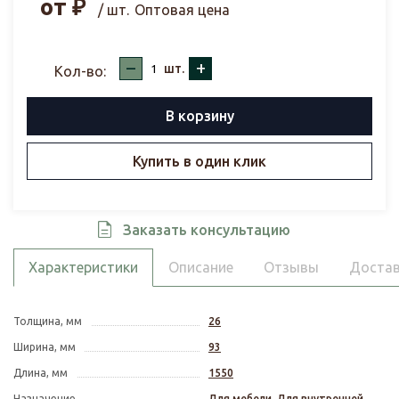
от
₽
/ шт.
Оптовая цена
–
+
шт.
Кол-во:
В корзину
Купить в один клик
Заказать консультацию
Характеристики
Описание
Отзывы
Достав
Толщина, мм
26
Ширина, мм
93
Длина, мм
1550
Назначение
Для мебели
,
Для внутренней