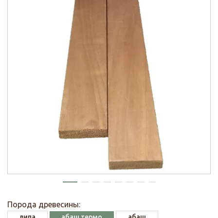
Порода древесины:
липа
абаш термо
абаш