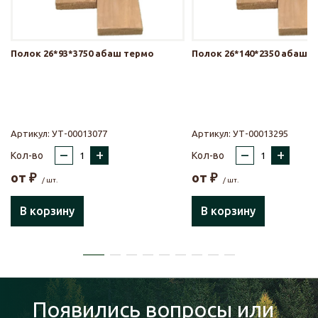
Полок 26*93*3750 абаш термо
Полок 26*140*2350 абаш 
Артикул:
УТ-00013077
Артикул:
УТ-00013295
–
+
–
+
Кол-во
Кол-во
от
₽
от
₽
/ шт.
/ шт.
В корзину
В корзину
Появились вопросы или