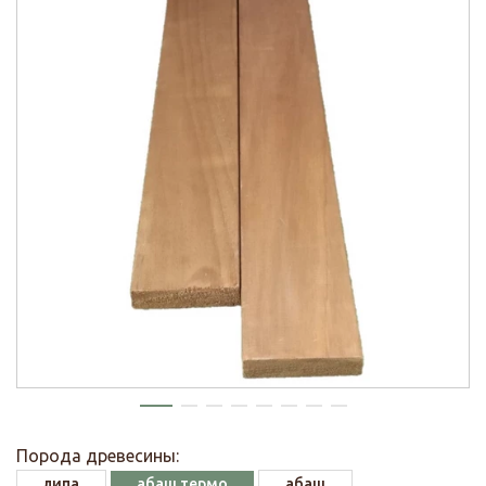
Порода древесины:
липа
абаш термо
абаш