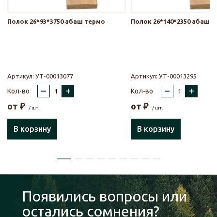
Полок 26*93*3750 абаш термо
Полок 26*140*2350 абаш 
Артикул:
УТ-00013077
Артикул:
УТ-00013295
–
+
–
+
Кол-во
Кол-во
от
₽
от
₽
/ шт.
/ шт.
В корзину
В корзину
Появились вопросы или
остались сомнения?