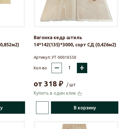
Вагонка кедр штиль
(0,852м2)
14*142(135)*3000, сорт СД (0,426м2)
Артикул:
УТ-00016550
–
+
Кол-во
от
318
₽
/ шт
Купить в один клик
ну
В корзину