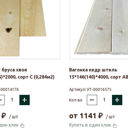
 бруса хвоя
Вагонка кедр штиль
)*2000, сорт С (0,284м2)
15*146(140)*4000, сорт АВ
-00014176
Артикул:
УТ-00016575
–
+
–
+
Кол-во
₽
от
1141
₽
/ шт
/ шт
один клик
Купить в один клик