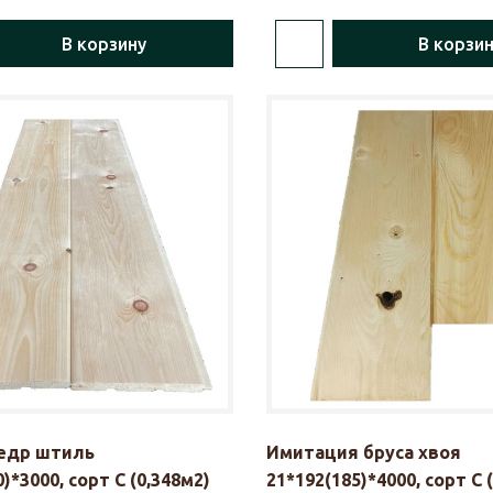
В корзину
В корзи
кедр штиль
Имитация бруса хвоя
)*3000, сорт С (0,348м2)
21*192(185)*4000, сорт С 