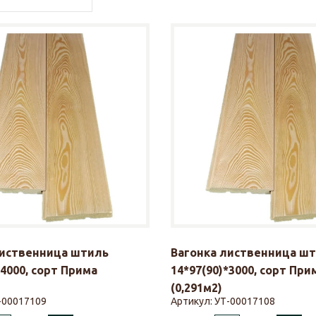
лиственница штиль
Вагонка лиственница ш
*4000, сорт Прима
14*97(90)*3000, сорт При
(0,291м2)
-00017109
Артикул:
УТ-00017108