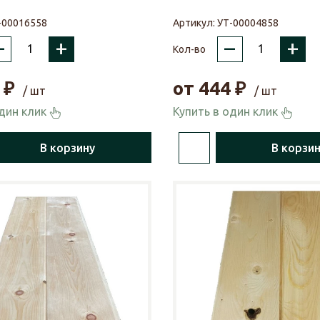
-00016558
Артикул:
УТ-00004858
–
+
–
+
Кол-во
₽
от
444
₽
/ шт
/ шт
один клик
Купить в один клик
В корзину
В корзи