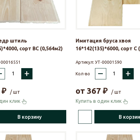
кедр штиль
Имитация бруса хвоя
)*4000, сорт ВС (0,564м2)
16*142(135)*6000, сорт С 
-00016551
Артикул:
УТ-00001590
–
+
–
+
Кол-во
₽
от
367
₽
/ шт
/ шт
один клик
Купить в один клик
В корзину
В корзи