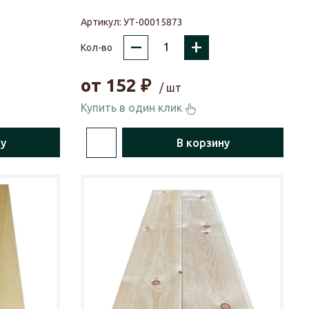
Артикул:
УТ-00015873
–
+
Кол-во
от
152
₽
/ шт
Купить в один клик
ну
В корзину