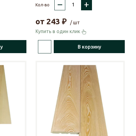
–
+
Кол-во
от
243
₽
/ шт
Купить в один клик
ну
В корзину