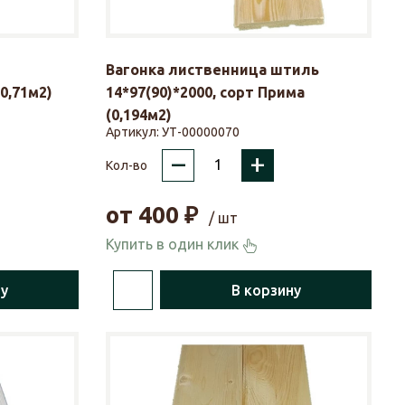
Вагонка лиственница штиль
(0,71м2)
14*97(90)*2000, сорт Прима
(0,194м2)
Артикул:
УТ-00000070
–
+
Кол-во
от
400
₽
/ шт
Купить в один клик
ну
В корзину