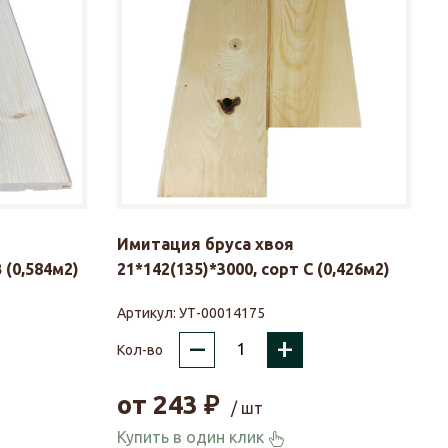
Имитация бруса хвоя
 (0,584м2)
21*142(135)*3000, сорт С (0,426м2)
Артикул:
УТ-00014175
–
+
Кол-во
от
243
₽
/ шт
Купить в один клик