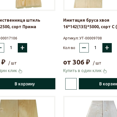
лиственница штиль
Имитация бруса хвоя
*2500, сорт Прима
16*142(135)*5000, сорт С 
-00017106
Артикул:
УТ-00009708
–
+
–
+
Кол-во
₽
от
306
₽
/ шт
/ шт
один клик
Купить в один клик
В корзину
В корзи