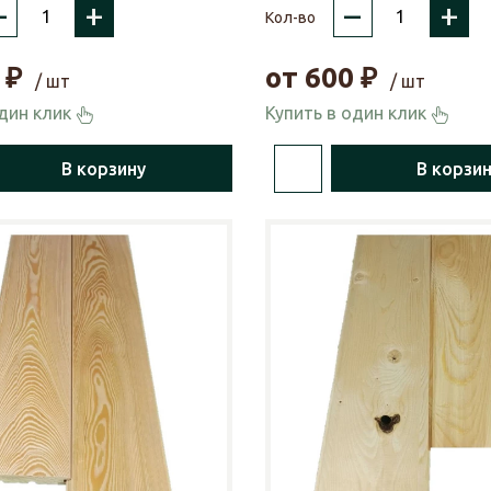
–
+
–
+
Кол-во
₽
от
600
₽
/ шт
/ шт
один клик
Купить в один клик
В корзину
В корзи