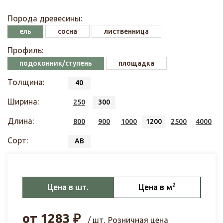
Порода древесины:
ель
сосна
лиственница
Профиль:
подоконник/ступень
площадка
Толщина:
40
Ширина:
250
300
Длина:
800
900
1000
1200
2500
4000
Сорт:
АВ
2
Цена в шт.
Цена в м
от
1283
₽
/ шт.
Розничная цена