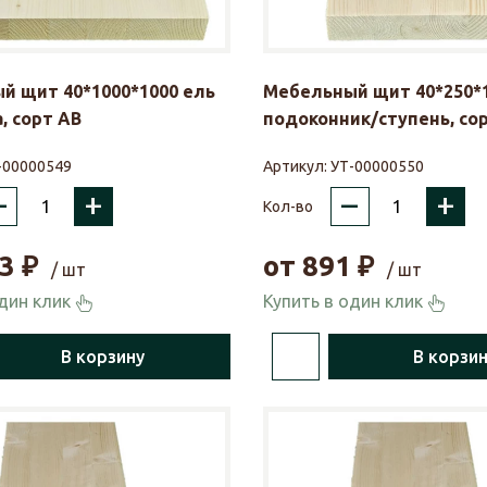
й щит 40*1000*1000 ель
Мебельный щит 40*250*1
, сорт АВ
подоконник/ступень, со
-00000549
Артикул:
УТ-00000550
–
+
–
+
Кол-во
3
₽
от
891
₽
/ шт
/ шт
один клик
Купить в один клик
В корзину
В корзи