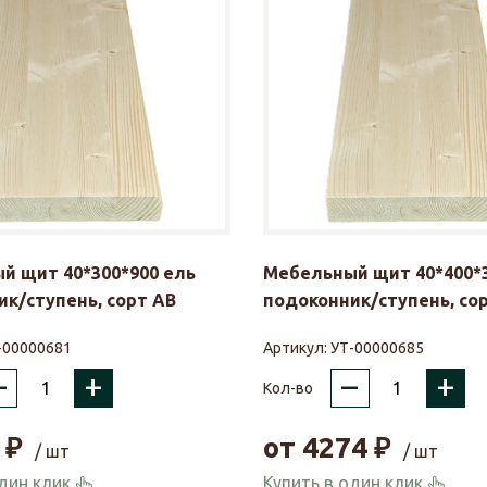
й щит 40*300*900 ель
Мебельный щит 40*400*3
к/ступень, сорт АВ
подоконник/ступень, со
-00000681
Артикул:
УТ-00000685
–
+
–
+
Кол-во
₽
от
4274
₽
/ шт
/ шт
один клик
Купить в один клик