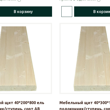
В корзину
В корзи
й щит 40*200*800 ель
Мебельный щит 40*300*1
к/ступень, сорт АВ
подоконник/ступень, со