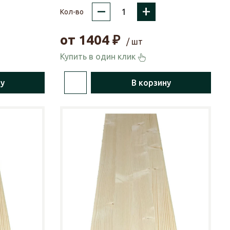
–
+
Кол-во
от
1404
₽
/ шт
Купить в один клик
ну
В корзину