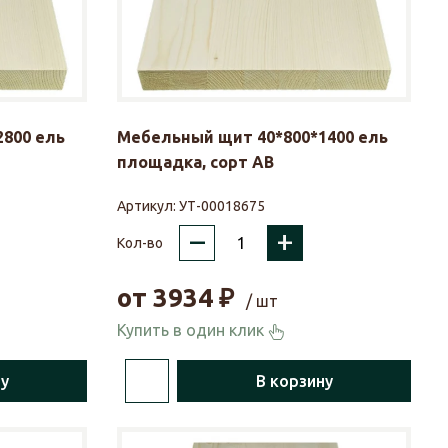
800 ель
Мебельный щит 40*800*1400 ель
площадка, сорт АВ
Артикул:
УТ-00018675
–
+
Кол-во
от
3934
₽
/ шт
Купить в один клик
ну
В корзину