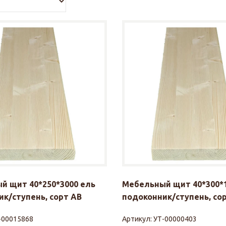
й щит 40*250*3000 ель
Мебельный щит 40*300*1
к/ступень, сорт АВ
подоконник/ступень, со
-00015868
Артикул:
УТ-00000403