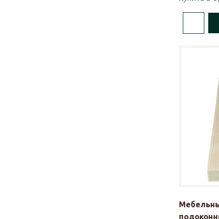
Мебельны
подоконни