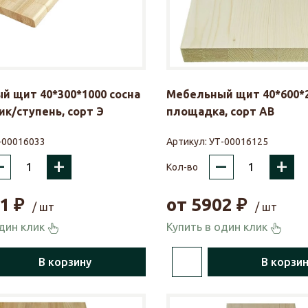
й щит 40*300*1000 сосна
Мебельный щит 40*600*2
к/ступень, сорт Э
площадка, сорт АВ
-00016033
Артикул:
УТ-00016125
–
+
–
+
Кол-во
1
₽
от
5902
₽
/ шт
/ шт
один клик
Купить в один клик
В корзину
В корзи