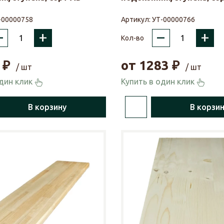
-00000758
Артикул:
УТ-00000766
–
+
–
+
Кол-во
₽
от
1283
₽
/ шт
/ шт
один клик
Купить в один клик
В корзину
В корзи