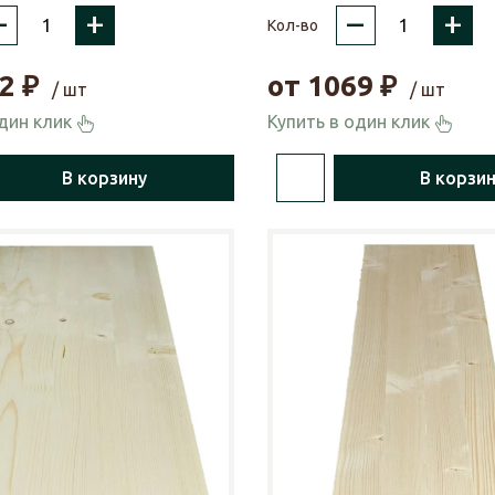
–
+
–
+
Кол-во
2
₽
от
1069
₽
/ шт
/ шт
один клик
Купить в один клик
В корзину
В корзи