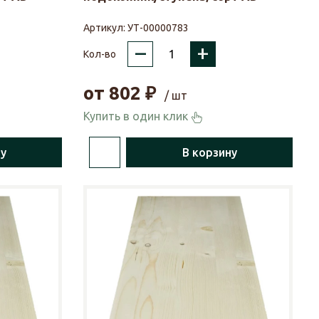
Артикул:
УТ-00000783
–
+
Кол-во
от
802
₽
/ шт
Купить в один клик
ну
В корзину