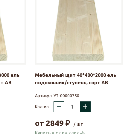
000 ель
Мебельный щит 40*400*2000 ель
рт АВ
подоконник/ступень, сорт АВ
Артикул:
УТ-00000750
–
+
Кол-во
от
2849
₽
/ шт
Купить в один клик