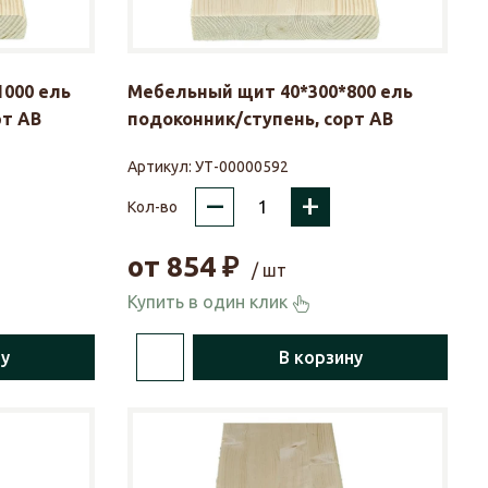
000 ель
Мебельный щит 40*300*800 ель
рт АВ
подоконник/ступень, сорт АВ
Артикул:
УТ-00000592
–
+
Кол-во
от
854
₽
/ шт
Купить в один клик
ну
В корзину