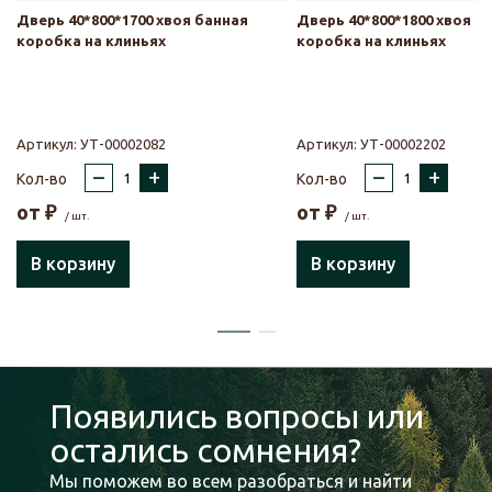
Дверь 40*800*1700 хвоя банная
Дверь 40*800*1800 хвоя б
коробка на клиньях
коробка на клиньях
Артикул:
УТ-00002082
Артикул:
УТ-00002202
–
+
–
+
Кол-во
Кол-во
от
₽
от
₽
/ шт.
/ шт.
В корзину
В корзину
Появились вопросы или
остались сомнения?
Мы поможем во всем разобраться и найти