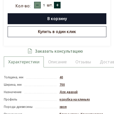
–
+
шт.
Кол-во:
В корзину
Купить в один клик
Заказать консультацию
Характеристики
Описание
Отзывы
Достав
Толщина, мм
40
Ширина, мм
700
Назначение
Для дверей
Профиль
коробка на клиньях
Порода древесины
хвоя