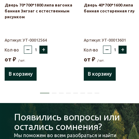
Дверь 70*700*1800 липа вагонка
Дверь 40*700*1600 липа в
банная Зигзаг с естественным
банная состаренная глух
рисунком
Артикул:
УТ-00012564
Артикул:
УТ-00013601
–
+
–
+
Кол-во
Кол-во
от
₽
от
₽
/ шт.
/ шт.
В корзину
В корзину
Появились вопросы или
остались сомнения?
Мы поможем во всем разобраться и найти