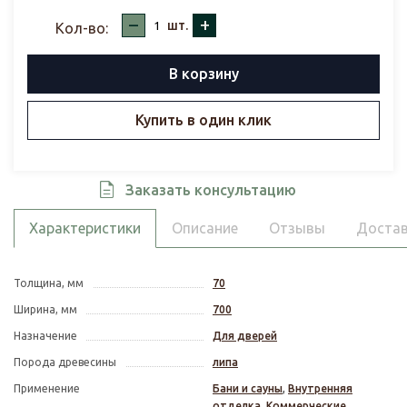
–
+
шт.
Кол-во:
В корзину
Купить в один клик
Заказать консультацию
Характеристики
Описание
Отзывы
Достав
Толщина, мм
70
Ширина, мм
700
Назначение
Для дверей
Порода древесины
липа
Применение
Бани и сауны
,
Внутренняя
отделка
,
Коммерческие